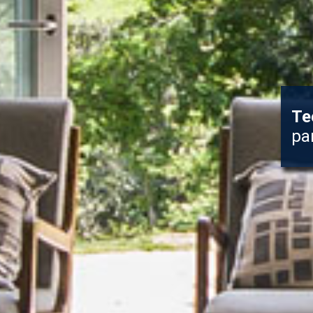
Te
pa