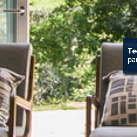
Te
pa