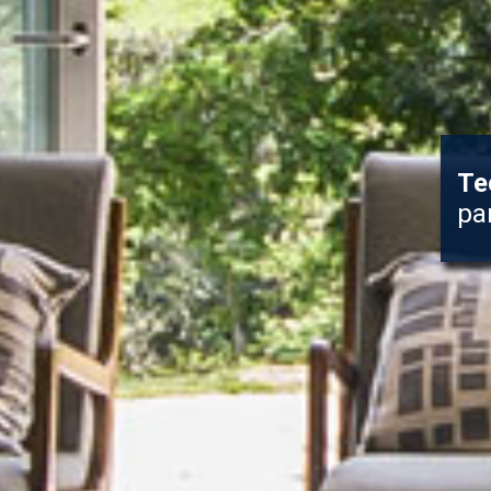
Te
pa